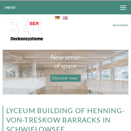
MENÜ
Anmelden
New sense
<
>
of space
Discover now!
LYCEUM BUILDING OF HENNING-
VON-TRESKOW BARRACKS IN
SCHWIELOWSEE